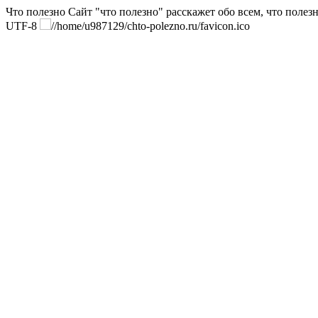
Что полезно
Сайт "что полезно" расскажет обо всем, что полезн
UTF-8
//home/u987129/chto-polezno.ru/favicon.ico