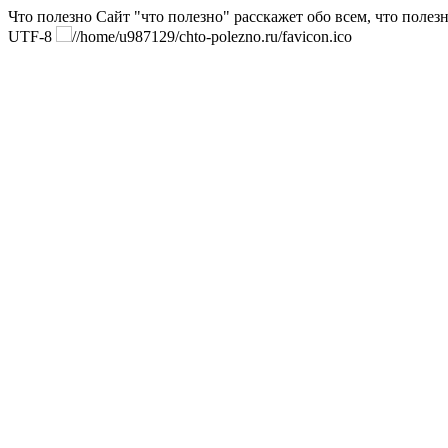
Что полезно
Сайт "что полезно" расскажет обо всем, что полезн
UTF-8
//home/u987129/chto-polezno.ru/favicon.ico