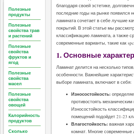
благодаря своей эстетике, долговечн
Полезные
последние годы на рынке появился н
продукты
ламината сочетает в себе лучшие ка
Полезные
покрытий. В этой статье мы рассмот
свойства трав
и растений
классификацию ламината, а также с
современные варианты, такие как spc
Полезные
свойства
1. Основные характе
фруктов и
ягод
Ламинат делится на несколько типов
Полезные
особенности. Важнейшие характерист
свойства
выборе ламината, включают в себя:
масел
Полезные
Износостойкость:
определяет
свойства
противостоять механическим 
овощей
Износостойкость классифицир
Калорийность
помещений подойдет 21-23 кла
продуктов
Влагостойкость:
важная хара
Сколько
комнат. Многие современные 