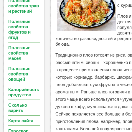
Полезные
с кури
свойства трав
и растений
Плов я
Полезные
достоя
свойства
популя
фруктов и
девятн
ягод
количество разновидностей и рецепт
блюда.
Полезные
свойства
Традиционно плов готовят из риса, 
масел
рассыпчатым, овощи – хорошенько пр
Полезные
в процессе приготовления плова ис
свойства
которых кориандр, барбарис, шафран,
овощей
плов добавляют сухофрукты и чеснок
Калорийность
ароматным. Раньше плов готовили в 
продуктов
этого чаще всего используется чугунн
Сколько
духово шкафу, мультиварке и даже в
варить
Сейчас появляется все больше и бо
Карта сайта
приготовления плова, например, плов
каштанами. Большой популярностью п
Гороскоп