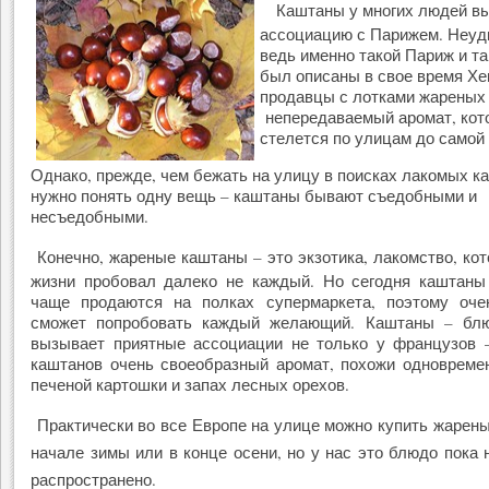
Каштаны у многих людей в
ассоциацию с Парижем. Неуд
ведь именно такой Париж и т
был описаны в свое время Хе
продавцы с лотками жареных 
непередаваемый аромат, кот
стелется по улицам до самой
Однако, прежде, чем бежать на улицу в поисках лакомых к
нужно понять одну вещь – каштаны бывают съедобными и
несъедобными.
Конечно, жареные каштаны – это экзотика, лакомство, кот
жизни пробовал далеко не каждый. Но сегодня каштаны
чаще продаются на полках супермаркета, поэтому оче
сможет попробовать каждый желающий. Каштаны – блю
вызывает приятные ассоциации не только у французов 
каштанов очень своеобразный аромат, похожи одновреме
печеной картошки и запах лесных орехов.
Практически во все Европе на улице можно купить жарен
начале зимы или в конце осени, но у нас это блюдо пока 
распространено.