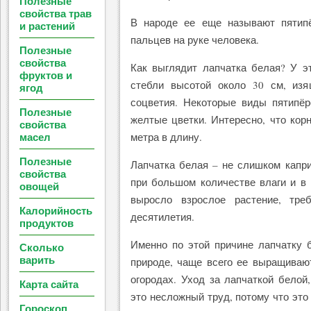
Полезные
свойства трав
В народе ее еще называют пятипё
и растений
пальцев на руке человека.
Полезные
свойства
Как выглядит лапчатка белая? У э
фруктов и
стебли высотой около 30 см, из
ягод
соцветия. Некоторые виды пятипёр
Полезные
желтые цветки. Интересно, что кор
свойства
масел
метра в длину.
Полезные
Лапчатка белая – не слишком капри
свойства
при большом количестве влаги и в 
овощей
выросло взрослое растение, тре
Калорийность
десятилетия.
продуктов
Именно по этой причине лапчатку 
Сколько
варить
природе, чаще всего ее выращиваю
огородах. Уход за лапчаткой белой
Карта сайта
это несложный труд, потому что это
Гороскоп