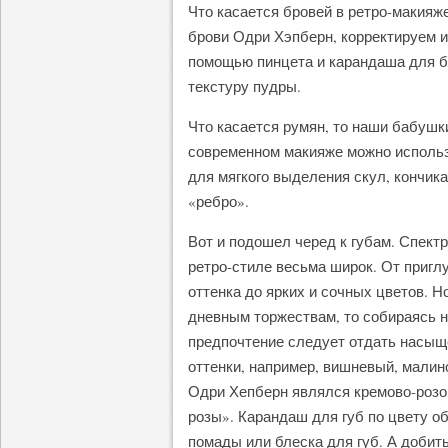
Что касается бровей в ретро-макияж
брови Одри Хэпберн, корректируем и
помощью пинцета и карандаша для б
текстуру пудры.
Что касается румян, то наши бабушк
современном макияже можно использ
для мягкого выделения скул, кончик
«ребро».
Вот и подошел черед к губам. Спектр
ретро-стиле весьма широк. От пригл
оттенка до ярких и сочных цветов. Н
дневным торжествам, то собираясь н
предпочтение следует отдать насыщ
оттенки, например, вишневый, малин
Одри Хепберн являлся кремово-розо
розы». Карандаш для губ по цвету 
помады или блеска для губ. А добит