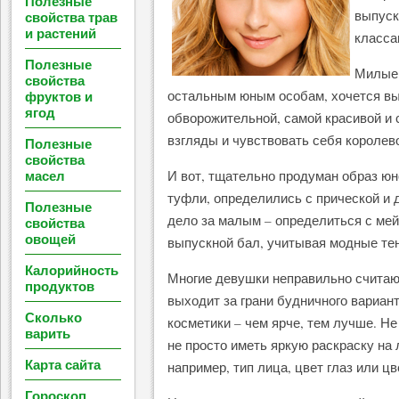
Полезные
выпуск
свойства трав
и растений
класса
Полезные
Милые 
свойства
фруктов и
остальным юным особам, хочется вы
ягод
обворожительной, самой красивой и
взгляды и чувствовать себя королев
Полезные
свойства
масел
И вот, тщательно продуман образ ю
туфли, определились с прической и 
Полезные
дело за малым – определиться с ме
свойства
овощей
выпускной бал, учитывая модные тен
Калорийность
Многие девушки неправильно считают
продуктов
выходит за грани будничного вариан
Сколько
косметики – чем ярче, тем лучше. Н
варить
не просто иметь яркую раскраску на
Карта сайта
например, тип лица, цвет глаз или цв
Гороскоп