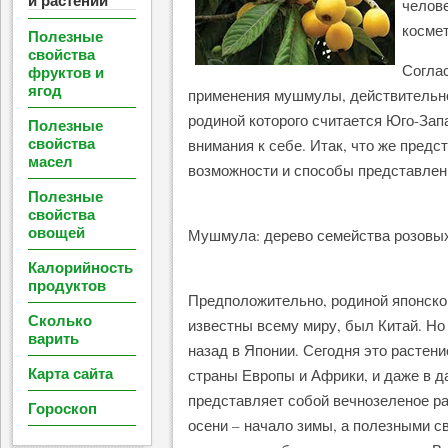
и растений
челове
космет
Полезные
свойства
Согла
фруктов и
ягод
применения мушмулы, действительно
родиной которого считается Юго-Зап
Полезные
свойства
внимания к себе. Итак, что же пред
масел
возможности и способы представлени
Полезные
свойства
овощей
Мушмула: дерево семейства розовы
Калорийность
продуктов
Предположительно, родиной японско
Сколько
известны всему миру, был Китай. Но
варить
назад в Японии. Сегодня это растен
Карта сайта
страны Европы и Африки, и даже в 
представляет собой вечнозеленое ра
Гороскоп
осени – начало зимы, а полезными 