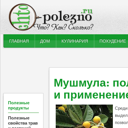
ГЛАВНАЯ
ДОМ
КУЛИНАРИЯ
ПОХУДЕНИЕ
Мушмула: по
и применени
Полезные
продукты
Среди
выдел
Полезные
позвол
свойства трав