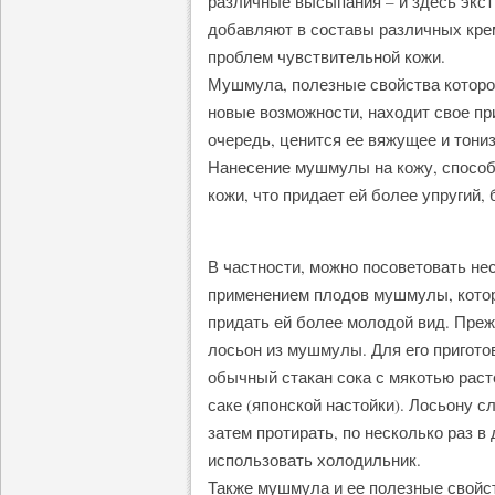
различные высыпания – и здесь экст
добавляют в составы различных кре
проблем чувствительной кожи.
Мушмула, полезные свойства которо
новые возможности, находит свое пр
очередь, ценится ее вяжущее и тони
Нанесение мушмулы на кожу, способ
кожи, что придает ей более упругий,
В частности, можно посоветовать не
применением плодов мушмулы, котор
придать ей более молодой вид. Преж
лосьон из мушмулы. Для его пригот
обычный стакан сока с мякотью раст
саке (японской настойки). Лосьону с
затем протирать, по несколько раз в
использовать холодильник.
Также мушмула и ее полезные свойс