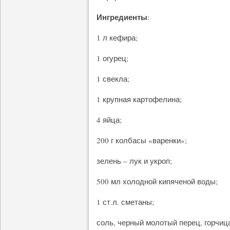
Ингредиенты
:
1 л кефира;
1 огурец;
1 свекла;
1 крупная картофелина;
4 яйца;
200 г колбасы «варенки»;
зелень – лук и укроп;
500 мл холодной кипяченой воды;
1 ст.л. сметаны;
соль, черный молотый перец, горчица