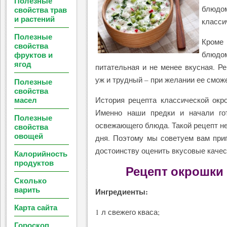
Полезные
блюдом
свойства трав
и растений
класси
Полезные
Кроме 
свойства
фруктов и
блюдом
ягод
питательная и не менее вкусная. Ре
уж и трудный – при желании ее смож
Полезные
свойства
масел
История рецепта классической окр
Именно наши предки и начали го
Полезные
освежающего блюда. Такой рецепт не
свойства
овощей
дня. Поэтому мы советуем вам приг
достоинству оценить вкусовые качес
Калорийность
продуктов
Рецепт окрошки 
Сколько
варить
Ингредиенты:
Карта сайта
1 л свежего кваса;
Гороскоп