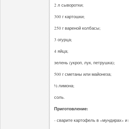
2 л сыворотки;
300 г картошки;
250 г вареной колбасы;
3 огурца;
4 яйца;
зелень (укроп, лук, петрушка);
500 г сметаны или майонеза;
½ лимона;
соль.
Приготовление:
- сварите картофель в «мундирах» и