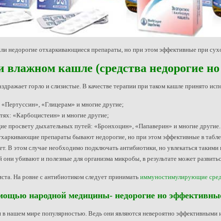
 или недорогие отхаркивающиеся препараты, но при этом эффективные при сух
 влажном кашле (средства недорогие н
аздражает горло и слизистые. В качестве терапии при таком кашле принято ис
«Пертуссин», «Глицерам» и многие другие;
ях: «Карбоцистеин» и многие другие;
ие просвету дыхательных путей: «Бронхоцин», «Папаверин» и многие другие.
тхаркивающие препараты бывают недорогие, но при этом эффективные в таблет
ет. В этом случае необходимо подключать антибиотики, но увлекаться такими 
й они убивают и полезные для организма микробы, в результате может развитьс
ста. На ровне с антибиотиком следует принимать
иммуностимулирующие сред
мощью народной медицины- недорогие но эффективны
в нашем мире популярностью. Ведь они являются невероятно эффективными и 