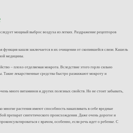
е
им следует мощный выброс воздуха из легких. Раздражение рецепторов
я функция кашля заключается в их очищении от скопившейся слизи. Кашель
ной медицины.
йство – плохо отделяемая мокрота. Вследствие этого горло сильно
ы. Такие лекарственные средства быстро разжижают мокроту и
ень много витаминов и других полезных свойств. Но не стоит забывать,
 многие растения имеют способность накапливать в себе вредные
юбой препарат синтетического происхождения. Даже очень дорогое и
роконсультироваться с врачом, особенно, если речь идет о ребенке. С