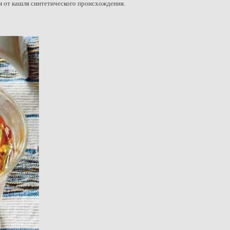
м от кашля синтетического происхождения.