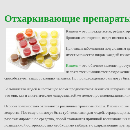
Отхаркивающие препараты 
Кашель – это, прежде всего, рефлекто
бронхов или гортани, ведет именно к 
При таком заболевании под сильным д
имеет множество видов, каждый из ко
Кашель
– это обычное явление просту
напрягается и начинается раздражени
способствуют выздоровлению человека. По происхождению они могут быть
Большинство людей в настоящее время предпочитают лечиться натуральными
что они, как и синтетические лекарства, всё же имеют противопоказания и 
Особой полезностью отличаются различные травяные сборы. И конечно же 
вещества. Поэтому они могут быть губительными для людей, страдающих ал
разрекламированное средство, порой становится причиной возникновения не
повышенной осторожностью необходимо выбирать отхаркивающие препарат