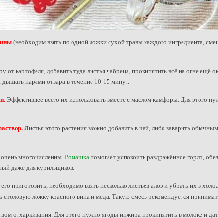
дины
(необходим взять по одной ложки сухой травы каждого ингредиента, смеш
ру от картофеля, добавить туда листья чабреца, прокипятить всё на огне ещё о
 дышать парами отвара в течение 10-15 минут.
и.
Эффективнее всего их использовать вместе с маслом камфоры. Для этого нуж
раствор.
Листья этого растения можно добавить в чай, либо заварить обычны
 очень многочисленны.
Ромашка
помогает успокоить раздражённое горло, обезз
ный даже для курильщиков.
его приготовить, необходимо взять несколько листьев алоэ и убрать их в холо
 столовую ложку красного вина и меда. Такую смесь рекомендуется принимать
вом отхаркивания. Для этого нужно ягоды инжира прокипятить в молоке и дать