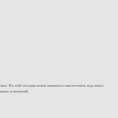
но. И в этой ситуации нельзя заниматься самолечением, ведь может
икаких осложнений.