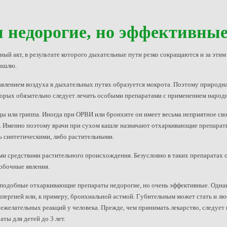
недорогие, но эффективны
рный акт, в результате которого дыхательные пути резко сокращаются и за эт
кашлю.
авлением воздуха в дыхательных путях образуется мокрота. Поэтому природна
торых обязательно следует лечить особыми препаратами с применением народ
ды или гриппа. Иногда при ОРВИ или бронхите он имеет весьма неприятное сво
е. Именно поэтому врачи при сухом кашле назначают отхаркивающие препарат
 синтетическими, либо растительными.
 средствами растительного происхождения. Безусловно в таких препаратах оч
побочные явления.
подобные отхаркивающие препараты недорогие, но очень эффективные. Однако
лергией или, к примеру, бронхиальной астмой. Губительным может стать и л
желательных реакций у человека. Прежде, чем принимать лекарство, следует п
ы для детей до 3 лет.