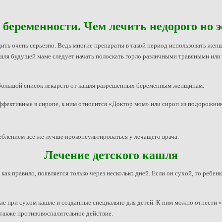
беременности. Чем лечить недорого но
дить очень серьезно. Ведь многие препараты в такой период использовать же
ашля будущей маме следует начать полоскать горло различными травяными или
небольшой список лекарств от кашля разрешенных беременным женщинам:
ффективные в сиропе, к ним относится «Доктор мом» или сироп из подорожник
блением все же лучше проконсультироваться у лечащего врача.
Лечение детского кашля
, как правило, появляется только через несколько дней. Если он сухой, то ре
 при сухом кашле и созданные специально для детей. К ним можно отнести 
 также противовоспалительное действие.