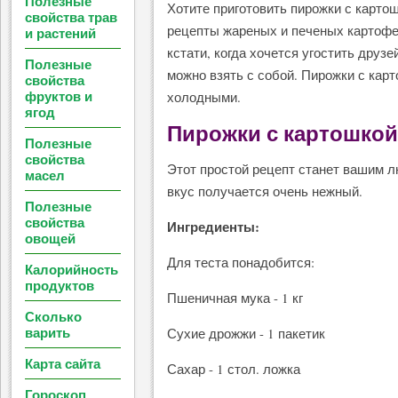
Полезные
Хотите приготовить пирожки с карт
свойства трав
рецепты жареных и печеных картофе
и растений
кстати, когда хочется угостить друзе
Полезные
можно взять с собой. Пирожки с карт
свойства
фруктов и
холодными.
ягод
Пирожки с картошкой
Полезные
свойства
Этот простой рецепт станет вашим л
масел
вкус получается очень нежный.
Полезные
свойства
Ингредиенты:
овощей
Для теста понадобится:
Калорийность
продуктов
Пшеничная мука - 1 кг
Сколько
варить
Сухие дрожжи - 1 пакетик
Карта сайта
Сахар - 1 стол. ложка
Гороскоп