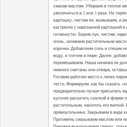
смазав маслом. Убираем в теплое ме
увеличиться в 2 или 3 раза. Не теря
картошку, чистим ее, вымываем, и р
кастрюлю с нарезанной картошкой в в
готовности). Берем лук, чистим, нар
огонь, заливаем растительным масло
корочки. Добавляем соль и специи н
воду, и толчем в пюре. Далее, доба
перемешиваем. Наша начинка не дол
немного сметаны или отвара, оставше
Готовим рабочее место к лепке пир
тесто. Формируем, как бы сказать «к
предварительно лучше присыпать мук
кусочек раскатать скалкой в форме 
растительным, наколоть его вилкой.
прямоугольника. Закрываем в виде ко
Противень смазываем маслом или на
Пирожки выкладываем сверху, только