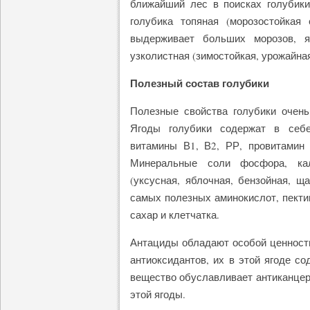
ближайший лес в поисках голубик
голубика топяная (морозостойкая
выдерживает больших морозов, я
узколистная (зимостойкая, урожайная
Полезный состав голубики
Полезные свойства голубики очень
Ягоды голубики содержат в себе
витамины В1, В2, РР, провитамин 
Минеральные соли фосфора, кал
(уксусная, яблочная, бензойная, щ
самых полезных аминокислот, пекти
сахар и клетчатка.
Антациды обладают особой ценност
антиоксидантов, их в этой ягоде со
вещество обуславливает антиканце
этой ягоды.