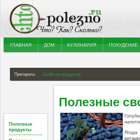
ГЛАВНАЯ
ДОМ
КУЛИНАРИЯ
ПОХУДЕНИЕ
Препараты
Свойства продуктов
Полезные св
Голуби
налето
Полезные
продукты
Ягода 
витами