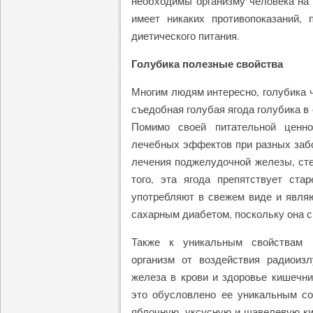
необходимы организму человека на 
имеет никаких противопоказаний,
диетического питания.
Голубика полезные свойства
Многим людям интересно, голубика ч
съедобная голубая ягода голубика в
Помимо своей питательной ценно
лечебных эффектов при разных забо
лечения поджелудочной железы, сте
того, эта ягода препятствует ста
употребляют в свежем виде и явля
сахарным диабетом, поскольку она с
Также к уникальным свойствам г
организм от воздействия радиоиз
железа в крови и здоровье кишечни
это обусловлено ее уникальным со
яблочную, уксусную и щавелевую ки