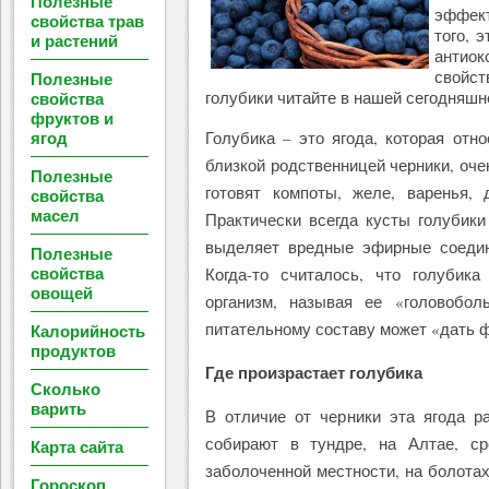
Полезные
эффект
свойства трав
того, 
и растений
антио
свойс
Полезные
свойства
голубики читайте в нашей сегодняшн
фруктов и
ягод
Голубика – это ягода, которая отн
близкой родственницей черники, оче
Полезные
готовят компоты, желе, варенья,
свойства
масел
Практически всегда кусты голубики
выделяет вредные эфирные соеди
Полезные
свойства
Когда-то считалось, что голубик
овощей
организм, называя ее «головобол
питательному составу может «дать ф
Калорийность
продуктов
Где произрастает голубика
Сколько
варить
В отличие от черники эта ягода р
собирают в тундре, на Алтае, ср
Карта сайта
заболоченной местности, на болотах
Гороскоп