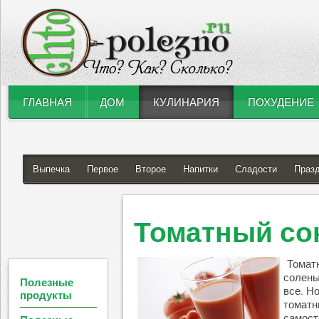
ГЛАВНАЯ
ДОМ
КУЛИНАРИЯ
ПОХУДЕНИЕ
Выпечка
Первое
Второе
Напитки
Сладости
Праз
Томатный сок
Томатн
солены
Полезные
все. Н
продукты
томатн
самост