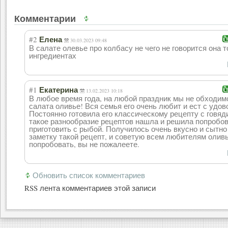
Комментарии
#2
Елена
30.03.2023 09:48
В салате олевье про колбасу не чего не говорится она т
ингредиентах
#1
Екатерина
13.02.2023 10:18
В любое время года, на любой праздник мы не обходим
салата оливье! Вся семья его очень любит и ест с удо
Постоянно готовила его классическому рецепту с говяди
такое разнообразие рецептов нашла и решила попробо
приготовить с рыбой. Получилось очень вкусно и сытно
заметку такой рецепт, и советую всем любителям олив
попробовать, вы не пожалеете.
Обновить список комментариев
RSS лента комментариев этой записи