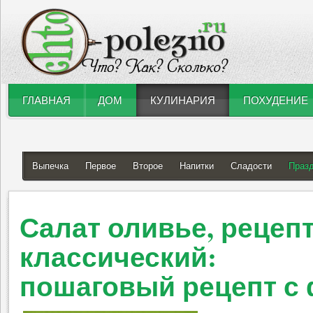
ГЛАВНАЯ
ДОМ
КУЛИНАРИЯ
ПОХУДЕНИЕ
Выпечка
Первое
Второе
Напитки
Сладости
Праз
Салат оливье, рецеп
классический:
пошаговый рецепт с 