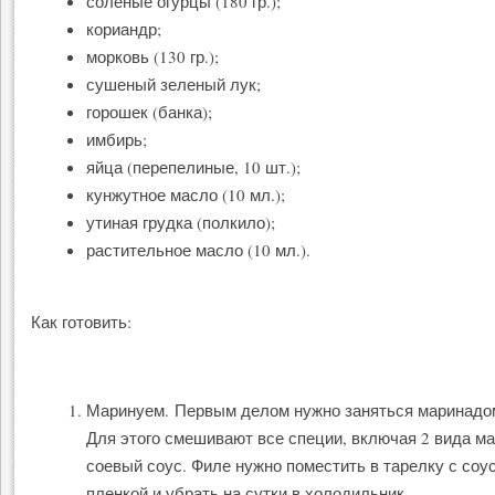
соленые огурцы (180 гр.);
кориандр;
морковь (130 гр.);
сушеный зеленый лук;
горошек (банка);
имбирь;
яйца (перепелиные, 10 шт.);
кунжутное масло (10 мл.);
утиная грудка (полкило);
растительное масло (10 мл.).
Как готовить:
Маринуем. Первым делом нужно заняться маринадом
Для этого смешивают все специи, включая 2 вида ма
соевый соус. Филе нужно поместить в тарелку с соу
пленкой и убрать на сутки в холодильник.