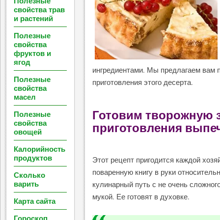
Полезные
свойства трав
и растений
Полезные
свойства
фруктов и
ягод
ингредиентами. Мы предлагаем вам 
Полезные
приготовления этого десерта.
свойства
масел
Готовим творожную з
Полезные
свойства
приготовления выпеч
овощей
Калорийность
продуктов
Этот рецепт пригодится каждой хозя
поваренную книгу в руки относитель
Сколько
варить
кулинарный путь с не очень сложного
мукой. Ее готовят в духовке.
Карта сайта
Гороскоп