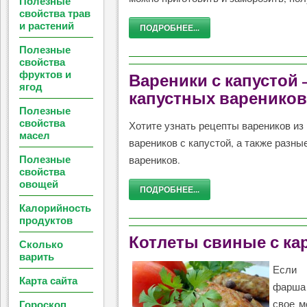
Полезные
свойства трав
и растений
ПОДРОБНЕЕ...
Полезные
свойства
фруктов и
Вареники с капустой
ягод
капустных вареников
Полезные
свойства
Хотите узнать рецепты вареников и
масел
вареников с капустой, а также разны
Полезные
вареников.
свойства
овощей
ПОДРОБНЕЕ...
Калорийность
продуктов
Котлеты свиные с к
Сколько
варить
Есл
Карта сайта
фарша
Гороскоп
свое м