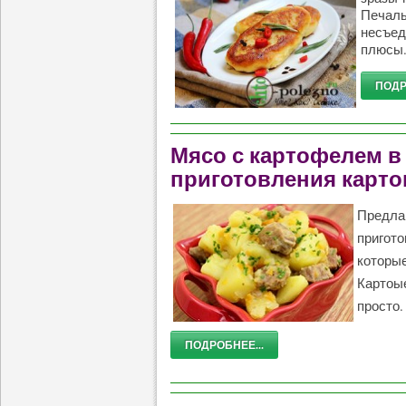
Печаль
несъе
плюсы
ПОДР
Мясо с картофелем в
приготовления карто
Предла
пригото
которые
Картоые
просто.
ПОДРОБНЕЕ...