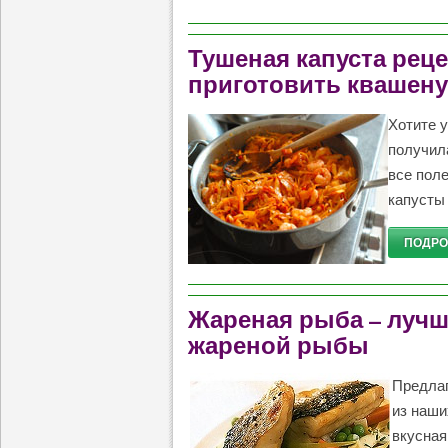
Тушеная капуста реце
приготовить квашену
Хотите у
получил
все пол
капусты 
ПОДРОБ
Жареная рыба – лучш
жареной рыбы
Предлаг
из наши
вкусная