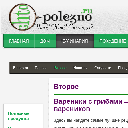
ГЛАВНАЯ
ДОМ
КУЛИНАРИЯ
ПОХУДЕНИЕ
Выпечка
Первое
Второе
Напитки
Сладости
Праз
Второе
Вареники с грибами 
вареников
Полезные
продукты
Здесь вы найдете самые лучшие реце
можно приготовить и заморозить, по