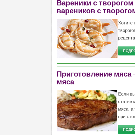
Вареники с творогом
вареников с творого
Хотите 
творого
рецепта
ПОДРО
Приготовление мяса 
мяса
Если вы
статье 
мяса, а
пригото
ПОДРО