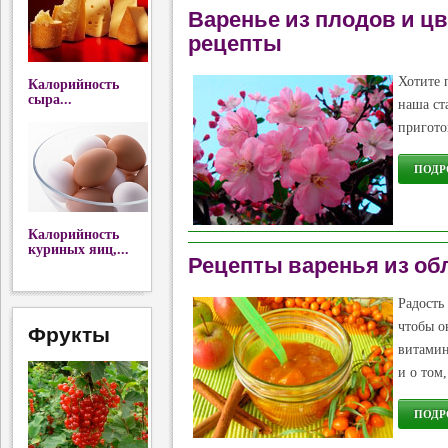
Варенье из плодов и ц
рецепты
Хотите 
Калорийность
сыра...
наша ст
пригото
ПОДРО
Калорийность
куриных яиц,...
Рецепты варенья из обл
Радость
чтобы о
Фрукты
витамин
и о том
ПОДРО