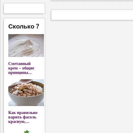
Сколько ?
Сметанный
крем – общие
принципы...
Как правильно
варить фасоль
красную,...