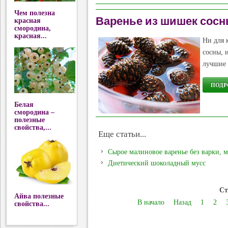
Чем полезна
Варенье из шишек сосн
красная
смородина,
красная...
Ни для 
сосны, 
лучшие 
ПОДРО
Белая
смородина –
полезные
свойства,...
Еще статьи...
Сырое малиновое варенье без варки, м
Диетический шоколадный мусс
Ст
Айва полезные
В начало
Назад
1
2
свойства...