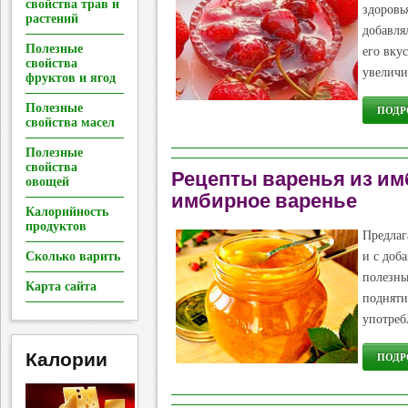
свойства трав и
здоровь
растений
добавля
Полезные
его вку
свойства
увеличи
фруктов и ягод
Полезные
ПОДРО
свойства масел
Полезные
свойства
Рецепты варенья из им
овощей
имбирное варенье
Калорийность
продуктов
Предлаг
Сколько варить
и с доб
полезны
Карта сайта
подняти
употреб
Калории
ПОДРО